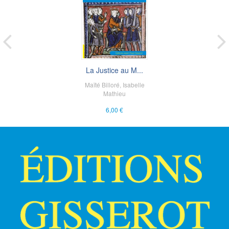
La Justice au M...
Maïté Billoré
,
Isabelle
Mathieu
6,00 €