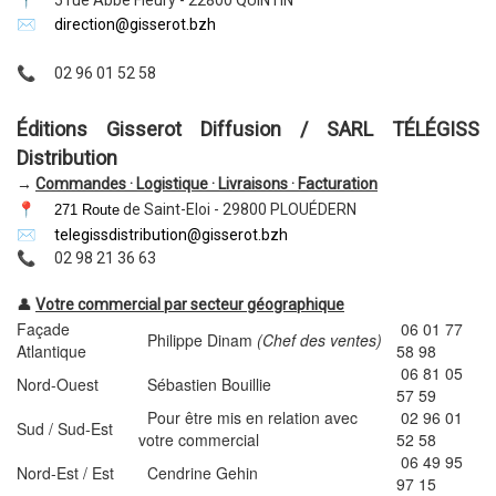
✉️
direction@gisserot.bzh
📞
02 96 01 52 58
Éditions Gisserot Diffusion / SARL
TÉLÉGISS
Distribution
→
Commandes · Logistique · Livraisons · Facturation
📍
de Saint-Eloi - 29800
PLOUÉDERN
271 Route
✉️
telegissdistribution@gisserot.bzh
📞
02 98 21 36 63
👤
Votre commercial par secteur géographique
Façade
06 01 77
Philippe Dinam
(Chef des ventes)
Atlantique
58 98
06 81 05
Nord-Ouest
Sébastien Bouillie
57 59
Pour être mis en relation avec
02 96 01
Sud / Sud-Est
votre commercial
52 58
06 49 95
Nord-Est / Est
Cendrine Gehin
97 15