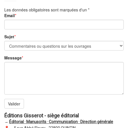
Les données obligatoires sont marquées d'un *
Email
*
Sujet
*
Message
*
Valider
Éditions Gisserot - siège éditorial
→
Éditorial · Manuscrits · Communication · Direction générale
📍
5 rue Abbé Fleury - 22800 QUINTIN