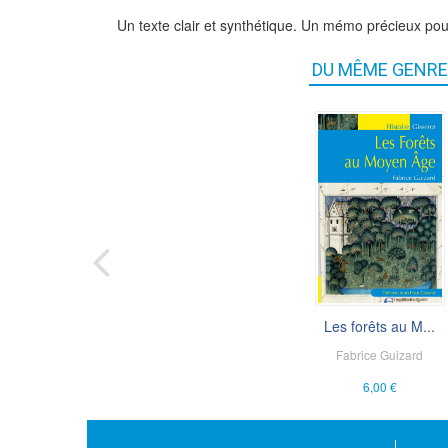
Un texte clair et synthétique. Un mémo précieux pou
DU MÊME GENRE
Les forêts au M...
Mémo - Les abba.
Fabrice Guizard
Anne Baud
6,00 €
3,00 €