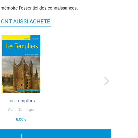
n mémoire l'essentiel des connaissances.
S ONT AUSSI ACHETÉ
Sexualités au M...
Les Templiers
Jacques Rossiaud
Alain Demurger
6,00 €
6,00 €