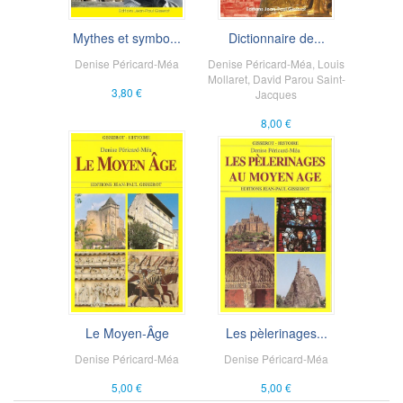
Mythes et symbo...
Dictionnaire de...
Denise Péricard-Méa
Denise Péricard-Méa
,
Louis
Mollaret
,
David Parou Saint-
3,80 €
Jacques
8,00 €
Le Moyen-Âge
Les pèlerinages...
Denise Péricard-Méa
Denise Péricard-Méa
5,00 €
5,00 €