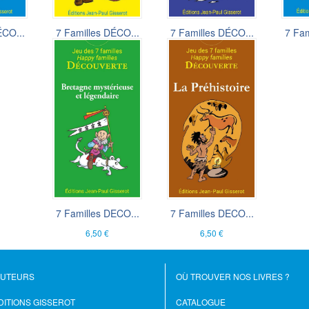
ÉCO...
7 Familles DÉCO...
7 Familles DÉCO...
7 Fam
6,50 €
6,50 €
7 Familles DECO...
7 Familles DECO...
6,50 €
6,50 €
AUTEURS
OÙ TROUVER NOS LIVRES ?
DITIONS GISSEROT
CATALOGUE