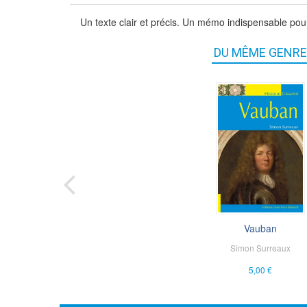
Un texte clair et précis. Un mémo indispensable pou
DU MÊME GENRE
Le paysan au Mo.
Vauban
Simon Surreaux
Fabrice Mouthon
5,00 €
5,00 €