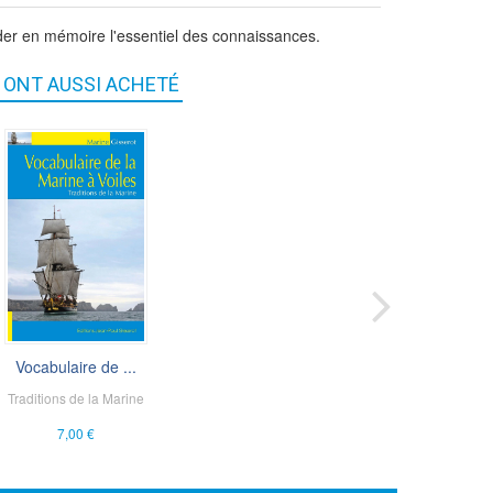
rder en mémoire l'essentiel des connaissances.
S ONT AUSSI ACHETÉ
Explorations et...
Vocabulaire de ...
Traditions de la Marine
Annick Notter
5,00 €
7,00 €