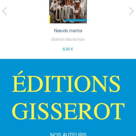
Nœuds marins
Graham Maclachlan
6,00 €
NOS AUTEURS