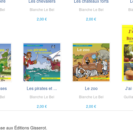
ire
Les chevaliers
Les châteaux forts
L
Bel
Blanche Le Bel
Blanche Le Bel
Bl
2,00 €
2,00 €
sses
Les pirates et ...
Le zoo
J'ai
Bel
Blanche Le Bel
Blanche Le Bel
Guill
2,00 €
2,00 €
se aux Éditions Gisserot.