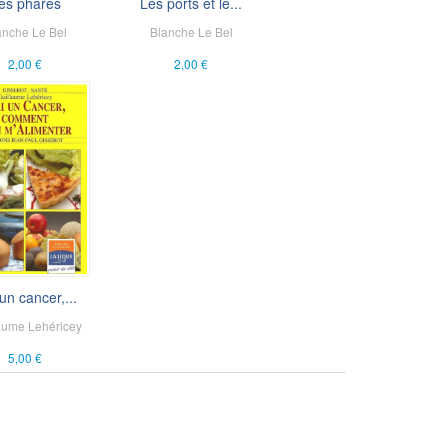
es phares
Les ports et le...
anche Le Bel
Blanche Le Bel
2,00 €
2,00 €
 un cancer,...
aume Lehéricey
5,00 €