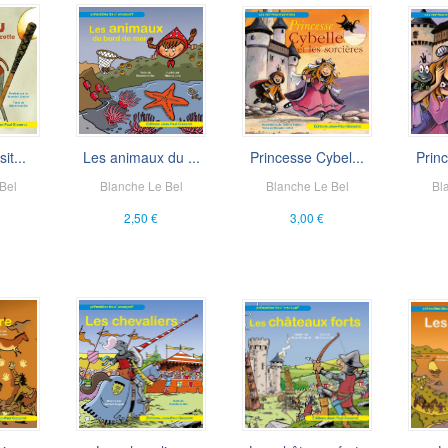
it...
Les animaux du ...
Princesse Cybel...
Princ
Bel
Blanche Le Bel
Blanche Le Bel
Bl
2,50 €
3,00 €