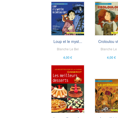
Loup et le myst...
Croloulou vis
Blanche Le Bel
Blanche Le 
4,00 €
4,00 €