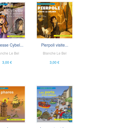
esse Cybel...
Pierpoli visite...
anche Le Bel
Blanche Le Bel
3,00 €
3,00 €