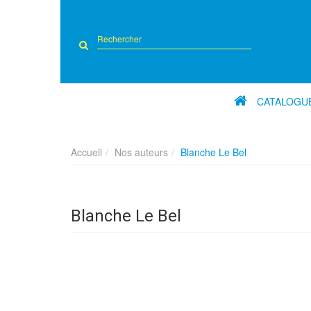
Rechercher
sur
le
site
CATALOGU
Accueil
Nos auteurs
Blanche Le Bel
Blanche Le Bel