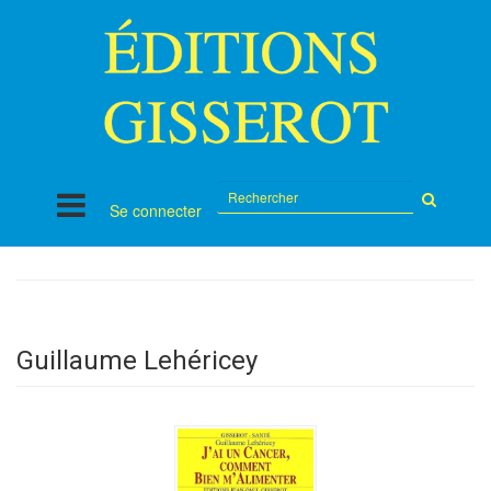
Rechercher
Se connecter
sur
le
site
Guillaume Lehéricey