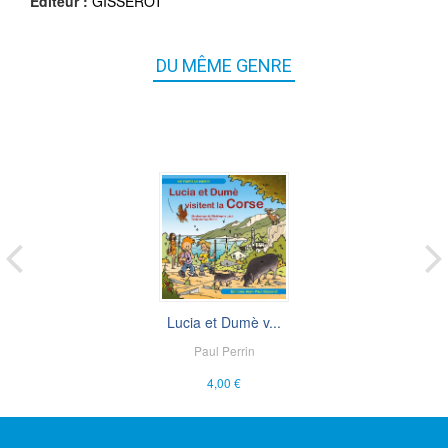
Éditeur :
GISSEROT
DU MÊME GENRE
Lucia et Dumè v...
Paul Perrin
4,00 €