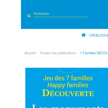
Rechercher
sur
le
site
CATALOGU
Accueil
Toutes nos publications
7 Familles DECO