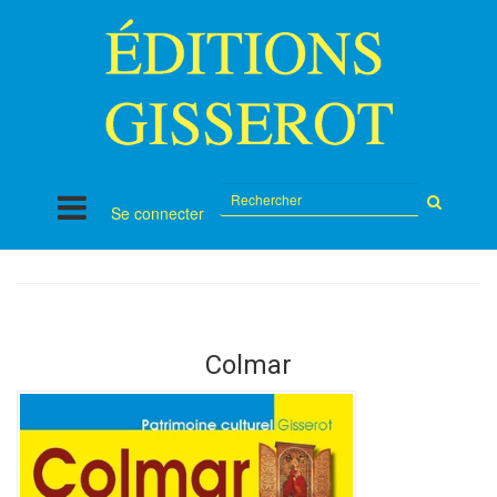
Rechercher
Se connecter
sur
le
site
Colmar