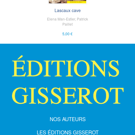
Lascaux cave
Elena Man-Estier
,
Patrick
Paillet
5,00 €
NOS AUTEURS
LES ÉDITIONS GISSEROT