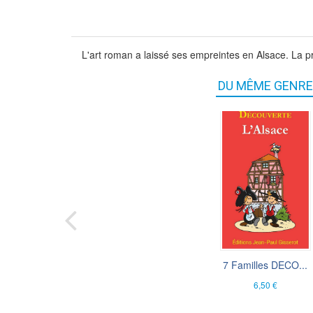
L'art roman a laissé ses empreintes en Alsace. La pr
DU MÊME GENRE
7 Familles DECO...
Les ordres mend..
Adrien Bostmambru
6,50 €
6,00 €