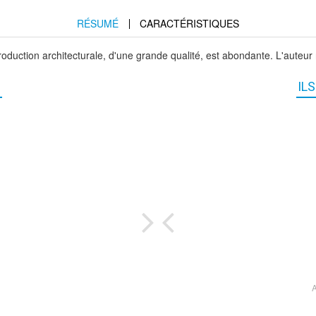
RÉSUMÉ
CARACTÉRISTIQUES
oduction architecturale, d'une grande qualité, est abondante. L'auteur 
IL
.
n
J
A