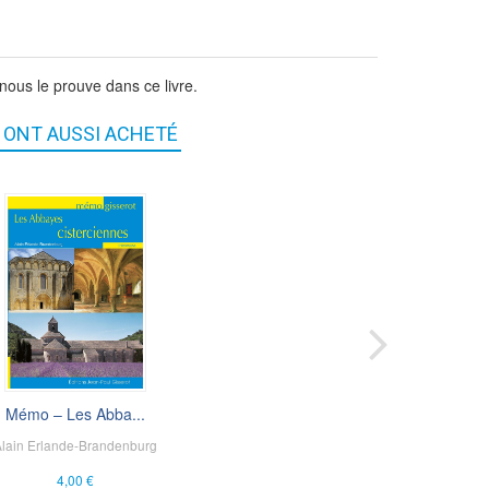
nous le prouve dans ce livre.
S ONT AUSSI ACHETÉ
Mémo – Les Abba...
Verdun
ean-Pascal Soudagne
lain Erlande-Brandenburg
5,00 €
4,00 €