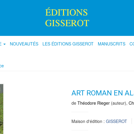
E
NOUVEAUTÉS
LES ÉDITIONS GISSEROT
MANUSCRITS
C
ce
ART ROMAN EN A
de
Théodore Rieger
(auteur),
Ch
Maison d'édition :
GISSEROT