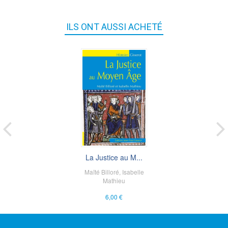
ILS ONT AUSSI ACHETÉ
La Justice au M...
Maïté Billoré
,
Isabelle
Mathieu
6,00 €