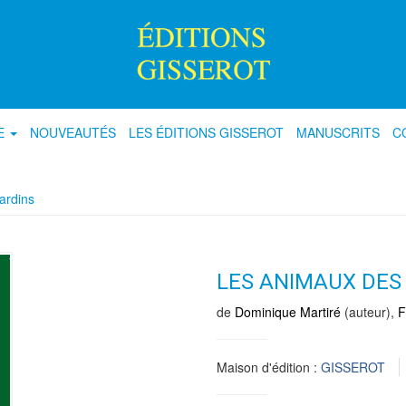
E
NOUVEAUTÉS
LES ÉDITIONS GISSEROT
MANUSCRITS
C
ardins
LES ANIMAUX DES
de
Dominique Martiré
(auteur),
F
Maison d'édition :
GISSEROT