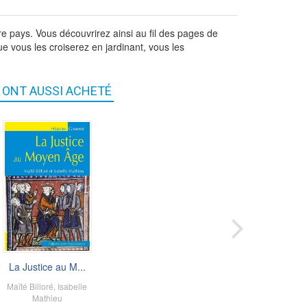
tre pays. Vous découvrirez ainsi au fil des pages de
e vous les croiserez en jardinant, vous les
S ONT AUSSI ACHETÉ
Poissons et ani...
La Justice au M...
inique Martiré
Maïté Billoré
,
,
Isabelle
Franck
Merlier
Mathieu