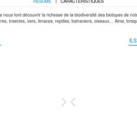
RÉSUMÉ
CARACTÉRISTIQUES
rs nous font découvrir la richesse de la biodiversité des biotopes de no
s, insectes, vers, limaces, reptiles, batraciens, oiseaux… Ainsi, lorsqu
IL
Dom