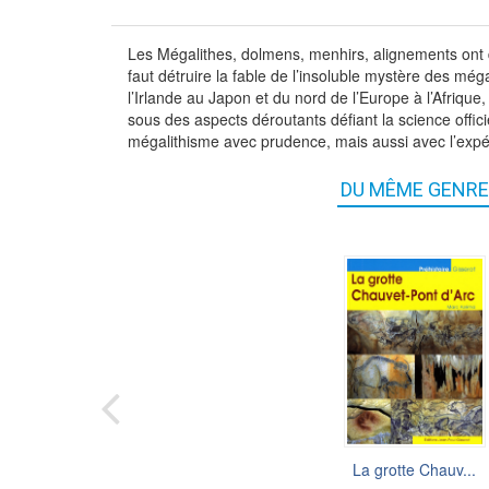
Les Mégalithes, dolmens, menhirs, alignements ont de
faut détruire la fable de l’insoluble mystère des méga
l’Irlande au Japon et du nord de l’Europe à l’Afrique
sous des aspects déroutants défiant la science offici
mégalithisme avec prudence, mais aussi avec l’expér
DU MÊME GENRE
La grotte Chauv...
La Permaculture..