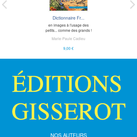
Dictionnaire Fr...
en images à l'usage des
petits... comme des grands !
Marie-Paule Cadieu
9,00 €
NOS AUTEURS