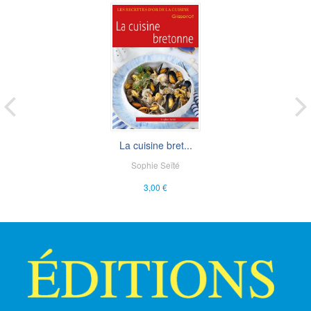
La cuisine bret...
Sophie Seïté
3,00 €