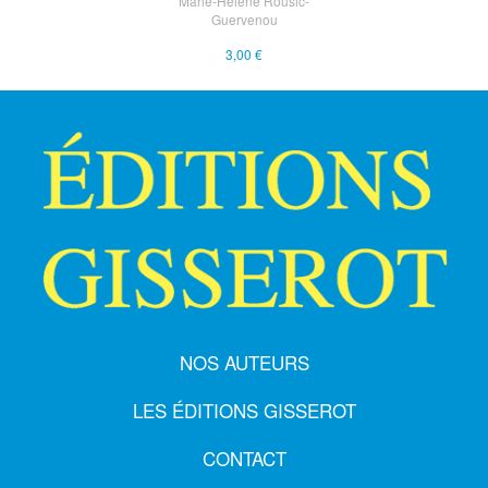
Marie-Hélène Rousic-
Guervenou
3,00 €
NOS AUTEURS
LES ÉDITIONS GISSEROT
CONTACT