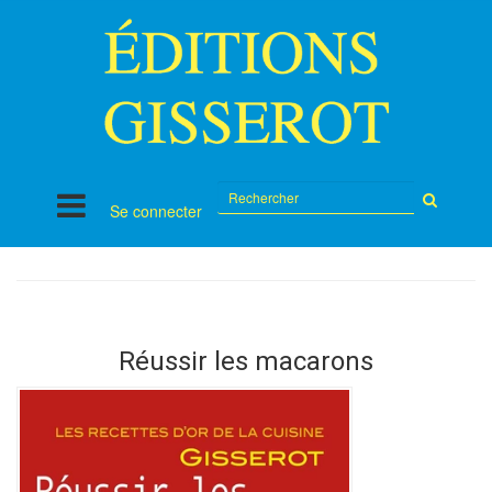
Rechercher
Se connecter
sur
le
site
Réussir les macarons