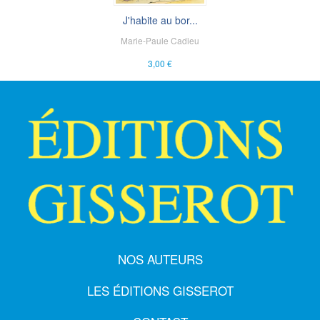
J'habite au bor...
Marie-Paule Cadieu
3,00 €
NOS AUTEURS
LES ÉDITIONS GISSEROT