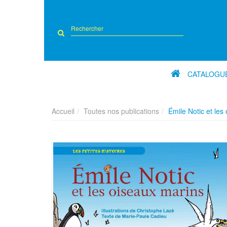
Rechercher
sur
le
site
CATALOGU
Accueil
Toutes nos publications
Émile Notic et les