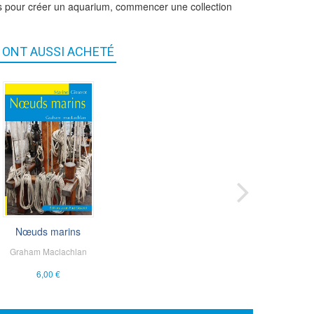
ils pour créer un aquarium, commencer une collection
S ONT AUSSI ACHETÉ
Découvrir Lascaux
Nœuds marins
ena Man-Estier
Graham Maclachlan
,
Patrick
Paillet
6,00 €
3,00 €