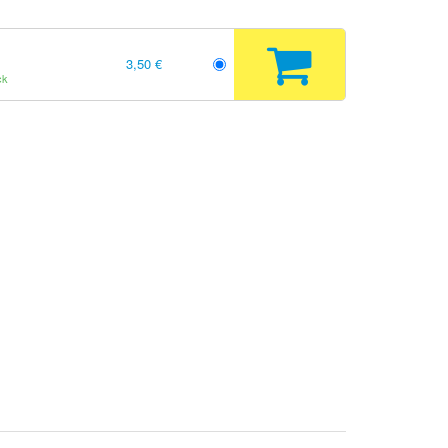
3,50 €
ck