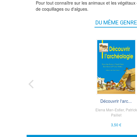
Pour tout connaître sur les animaux et les végétaux
de coquillages ou d'algues.
DU MÊME GENRE
Découvrir l'arc...
Les plantes du ..
Elena Man-Estier
Jean David
,
Patrick
Paillet
6,00 €
3,50 €