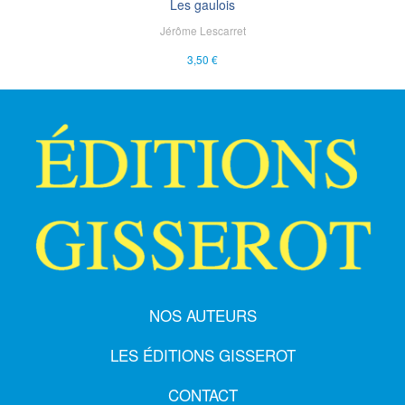
Les gaulois
Jérôme Lescarret
3,50 €
NOS AUTEURS
LES ÉDITIONS GISSEROT
CONTACT