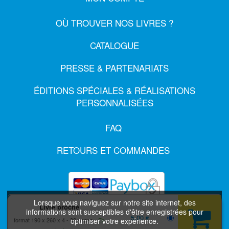
OÙ TROUVER NOS LIVRES ?
CATALOGUE
PRESSE & PARTENARIATS
ÉDITIONS SPÉCIALES & RÉALISATIONS
PERSONNALISÉES
FAQ
RETOURS ET COMMANDES
Lorsque vous naviguez sur notre site internet, des
Livre broché
informations sont susceptibles d'être enregistrées pour
5,00 €
format 190 x 260 x 4
32 pages
En
optimiser votre expérience.
MENTIONS LÉGALES