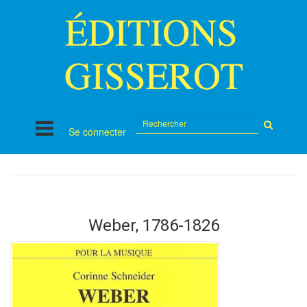
Rechercher
Se connecter
sur
le
site
Weber, 1786-1826