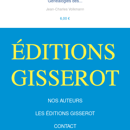
Généalogies des...
Jean-Charles Volkmann
6,00 €
NOS AUTEURS
LES ÉDITIONS GISSEROT
CONTACT