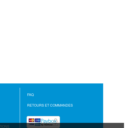
Histoire des ba...
id Le Treust
,
Sébastien
Recouvrance
10,00 €
FAQ
RETOURS ET COMMANDES
TIONS