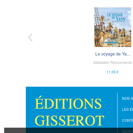
Le voyage de Ya...
Sébastien Recouvrance
11,00 €
NOS 
LES É
CONT
MON 