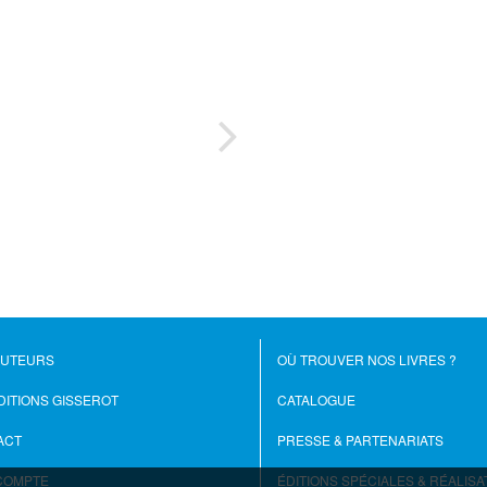
Dav
AUTEURS
OÙ TROUVER NOS LIVRES ?
DITIONS GISSEROT
CATALOGUE
ACT
PRESSE & PARTENARIATS
COMPTE
ÉDITIONS SPÉCIALES & RÉALISA