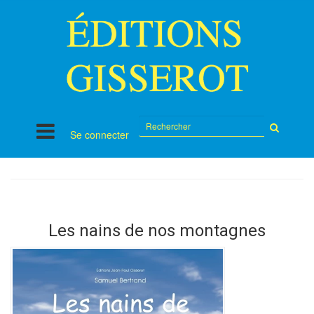
Rechercher
Se connecter
sur
le
site
Les nains de nos montagnes