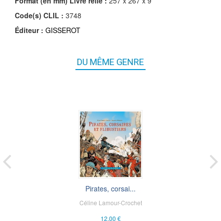
Format (en mm)
Livre relié
:
257 x 267 x 9
Code(s) CLIL :
3748
Éditeur :
GISSEROT
DU MÊME GENRE
Pirates, corsai...
Céline Lamour-Crochet
12,00 €