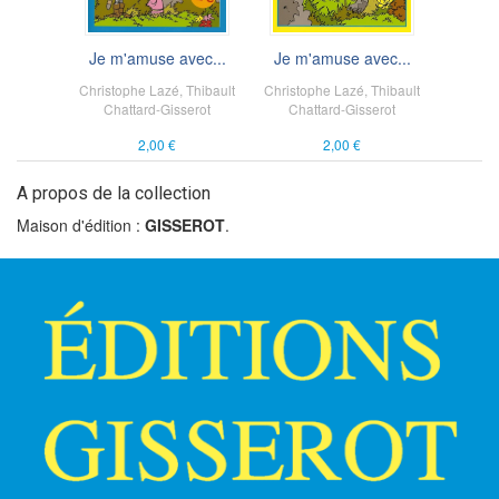
Je m'amuse avec...
Je m'amuse avec...
Christophe Lazé
,
Thibault
Christophe Lazé
,
Thibault
Chattard-Gisserot
Chattard-Gisserot
2,00 €
2,00 €
A propos de la collection
Maison d'édition :
GISSEROT
.