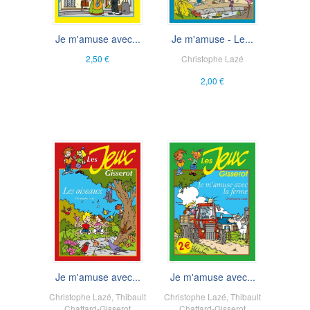
Je m'amuse avec...
Je m'amuse - Le...
2,50 €
Christophe Lazé
2,00 €
Je m'amuse avec...
Je m'amuse avec...
Christophe Lazé
,
Thibault
Christophe Lazé
,
Thibault
Chattard-Gisserot
Chattard-Gisserot