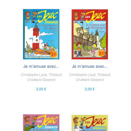
Je m'amuse avec...
Je m'amuse avec...
Christophe Lazé
,
Thibault
Christophe Lazé
,
Thibault
Chattard-Gisserot
Chattard-Gisserot
2,00 €
2,00 €