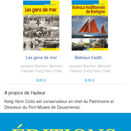
Les gens de mer
Bateaux traditi...
Jacques Blanken
,
Bernard
Jacques Blanken
,
Bernard
Cadoret
,
Kelig-Yann Cotto
Cadoret
,
Kelig-Yann Cotto
8,00 €
8,00 €
A propos de l'auteur
Kelig-Yann Cotto est conservateur en chef du Patrimoine et
Directeur du Port-Musée de Douarnenez.