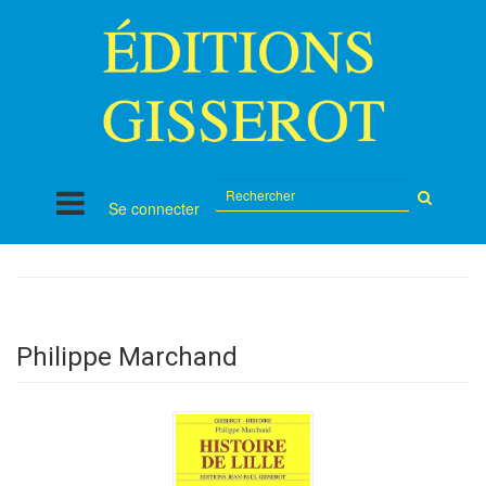
Rechercher
Se connecter
sur
le
site
Philippe Marchand