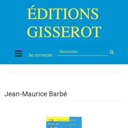
Rechercher
Se connecter
sur
le
site
Jean-Maurice Barbé