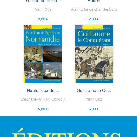
Guillaume le Co...
Rouen
Yann Coz
Alain Erlande-Brandenburg
3,00 €
2,00 €
Hauts lieux de ...
Guillaume le Co...
Stéphane-William Gondoin
Yann Coz
5,00 €
5,00 €