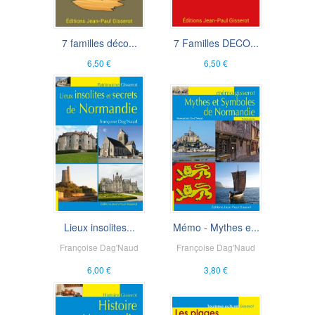
7 familles déco...
7 Familles DECO...
6,50 €
6,50 €
Lieux insolites...
Mémo - Mythes e...
Françoise Dag'Naud
Françoise Dag'Naud
6,00 €
3,80 €