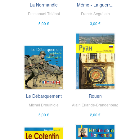
La Normandie
Mémo - La guerr...
Emmanuel Thiébot
Franck Segrétain
5,00 €
3,00 €
Le Débarquement
Rouen
Michel Droulhiole
Alain Erlande-Brandenburg
5,00 €
2,00 €