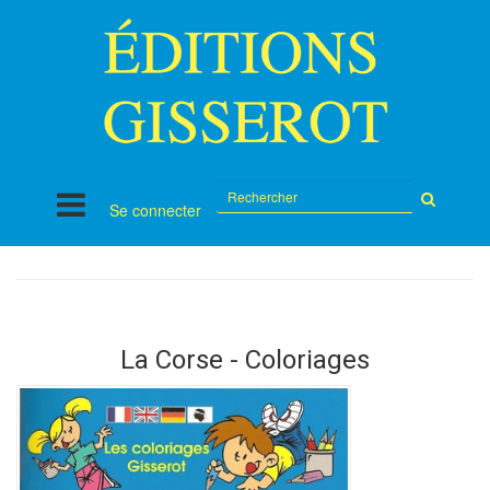
Rechercher
Se connecter
sur
le
site
La Corse - Coloriages