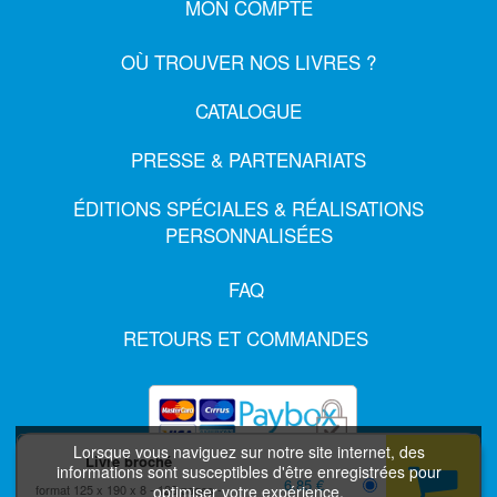
MON COMPTE
OÙ TROUVER NOS LIVRES ?
CATALOGUE
PRESSE & PARTENARIATS
ÉDITIONS SPÉCIALES & RÉALISATIONS
PERSONNALISÉES
FAQ
RETOURS ET COMMANDES
Lorsque vous naviguez sur notre site internet, des
Livre broché
informations sont susceptibles d'être enregistrées pour
6,85 €
format 125 x 190 x 8
128 pages
optimiser votre expérience.