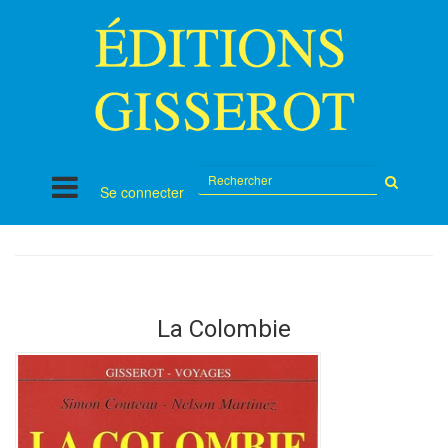
Rechercher
Se connecter
sur
le
site
La Colombie