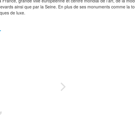
a France, grande ville européenne et centre mondial de l'art, de la mo
ulevards ainsi que par la Seine. En plus de ses monuments comme la tou
iques de luxe.
ry