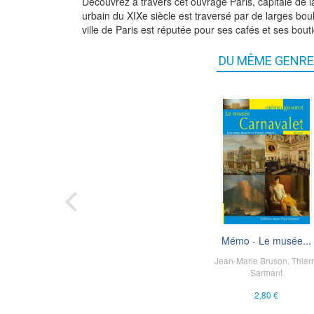
Découvrez à travers cet ouvrage Paris, capitale de l
urbain du XIXe siècle est traversé par de larges bo
ville de Paris est réputée pour ses cafés et ses bout
DU MÊME GENRE
Mémo - Le musée...
Jean-Marie Bruson
,
Thier
Sarmant
2,80 €