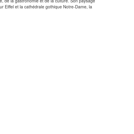
de, de la gastronomie et de la culture. Son paysage
r Eiffel et la cathédrale gothique Notre-Dame, la
Mémo - Histoire...
Thierry Sarmant
2,80 €