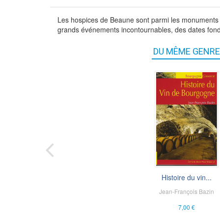
Les hospices de Beaune sont parmi les monuments les
grands événements incontournables, des dates fonda
DU MÊME GENRE
Histoire du vin...
Abbayes de Bour..
Jean-François Bazin
Christian Sapin
,
Den
Cailleaux
7,00 €
5,00 €