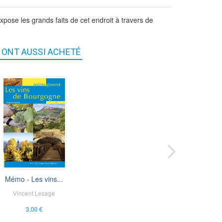
ose les grands faits de cet endroit à travers de
S ONT AUSSI ACHETÉ
La Bourgogne
Mémo - Les vins...
Pierre Boucaud
Vincent Lesage
14,00 €
3,00 €