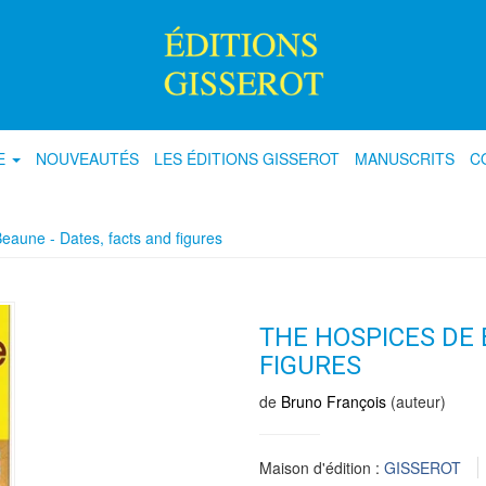
E
NOUVEAUTÉS
LES ÉDITIONS GISSEROT
MANUSCRITS
C
eaune - Dates, facts and figures
THE HOSPICES DE 
FIGURES
de
Bruno François
(auteur)
Maison d'édition :
GISSEROT