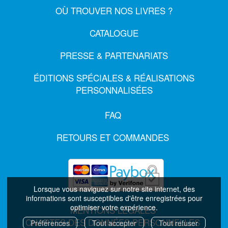
OÙ TROUVER NOS LIVRES ?
CATALOGUE
PRESSE & PARTENARIATS
ÉDITIONS SPÉCIALES & RÉALISATIONS
PERSONNALISÉES
FAQ
RETOURS ET COMMANDES
Lorsque vous naviguez sur notre site internet, des
informations sont susceptibles d'être enregistrées pour
optimiser votre expérience.
MENTIONS LÉGALES
CHARTES DES DONNÉES PERSONNELLES
Préférences
Tout accepter
Tout refuser