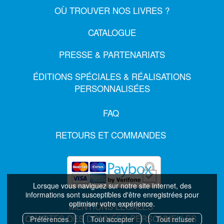
OÙ TROUVER NOS LIVRES ?
CATALOGUE
PRESSE & PARTENARIATS
ÉDITIONS SPÉCIALES & RÉALISATIONS
PERSONNALISÉES
FAQ
RETOURS ET COMMANDES
Lorsque vous naviguez sur notre site internet, des
informations sont susceptibles d'être enregistrées pour
optimiser votre expérience.
MENTIONS LÉGALES
CHARTES DES DONNÉES PERSONNELLES
Préférences
Tout accepter
Tout refuser