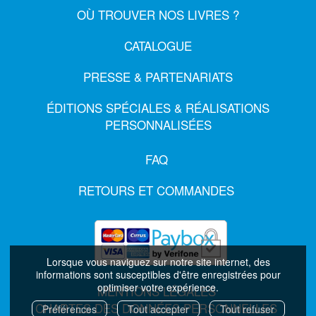
OÙ TROUVER NOS LIVRES ?
CATALOGUE
PRESSE & PARTENARIATS
ÉDITIONS SPÉCIALES & RÉALISATIONS
PERSONNALISÉES
FAQ
RETOURS ET COMMANDES
Lorsque vous naviguez sur notre site internet, des
informations sont susceptibles d'être enregistrées pour
optimiser votre expérience.
MENTIONS LÉGALES
CHARTES DES DONNÉES PERSONNELLES
Préférences
Tout accepter
Tout refuser